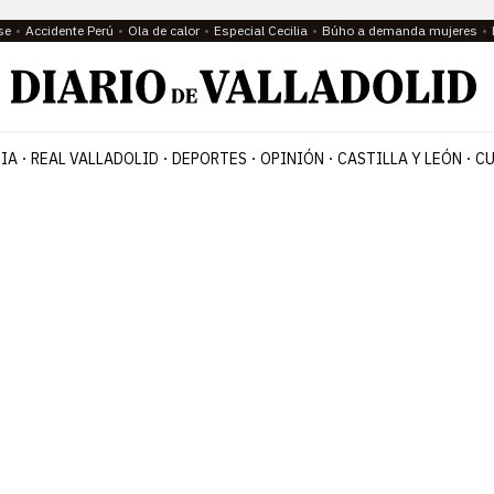
se
Accidente Perú
Ola de calor
Especial Cecilia
Búho a demanda mujeres
IA
REAL VALLADOLID
DEPORTES
OPINIÓN
CASTILLA Y LEÓN
CU