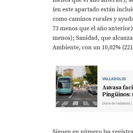
menos que el año anterior), s
(en este apartado están inclu
como caminos rurales y ayuda
73 menos que el año anterior)
menos); Sanidad, que alcanza
Ambiente, con un 10,02% (221
VALLADOLID
Auvasa faci
Pingüinos: 
Diario de Valladolid 
Siguen en número las registra