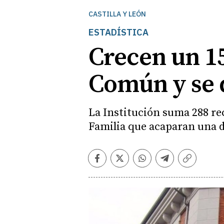
CASTILLA Y LEÓN
ESTADÍSTICA
Crecen un 15
Común y se d
La Institución suma 288 r
Familia que acaparan una d
Facebook
Twitter
Whatsapp
Telegram
Copiar
enlace