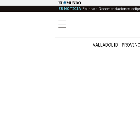
ES NOTICIA
Eclipse
Recomendaciones eclip
Menú
VALLADOLID
PROVINC