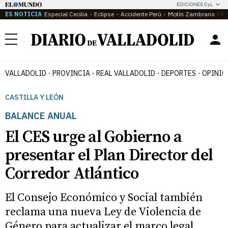
EDICIONES CyL
ES NOTICIA
Especial Cecilia
Eclipse
Accidente Perú
Motín Zambrana
Ca
Menú
VALLADOLID
PROVINCIA
REAL VALLADOLID
DEPORTES
OPINIÓ
CASTILLA Y LEÓN
BALANCE ANUAL
El CES urge al Gobierno a
presentar el Plan Director del
Corredor Atlántico
El Consejo Económico y Social también
reclama una nueva Ley de Violencia de
Género para actualizar el marco legal