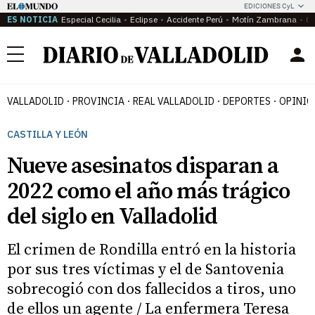
EDICIONES CyL
ES NOTICIA
Especial Cecilia
Eclipse
Accidente Perú
Motín Zambrana
Ca
Menú
VALLADOLID
PROVINCIA
REAL VALLADOLID
DEPORTES
OPINIÓ
CASTILLA Y LEÓN
Nueve asesinatos disparan a
2022 como el año más trágico
del siglo en Valladolid
El crimen de Rondilla entró en la historia
por sus tres víctimas y el de Santovenia
sobrecogió con dos fallecidos a tiros, uno
de ellos un agente / La enfermera Teresa