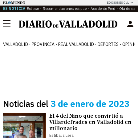
EDICIONES CyL
ES NOTICIA
Eclipse
Recomendaciones eclipse
Accidente Perú
Ola de calo
Menú
VALLADOLID
PROVINCIA
REAL VALLADOLID
DEPORTES
OPINIÓ
Noticias del
3 de enero de 2023
El 4 del Niño que convirtió a
Villardefrades en Valladolid en
millonario
Estibaliz Lera