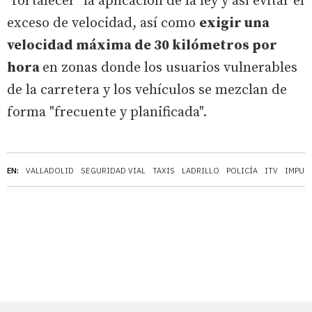
"fortalecer" la aplicación de la ley y así evitar el
exceso de velocidad, así como
exigir una
velocidad máxima de 30 kilómetros por
hora
en zonas donde los usuarios vulnerables
de la carretera y los vehículos se mezclan de
forma "frecuente y planificada".
EN:
VALLADOLID
SEGURIDAD VIAL
TAXIS
LADRILLO
POLICÍA
ITV
IMPUE