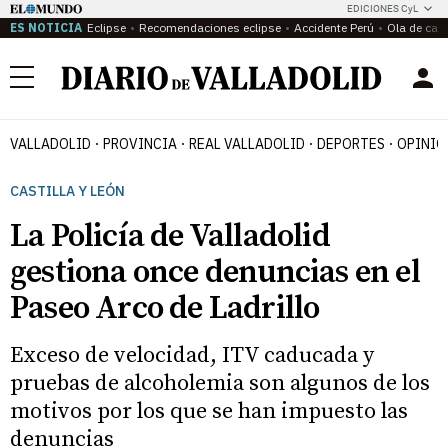
EDICIONES CyL
ES NOTICIA
Eclipse
Recomendaciones eclipse
Accidente Perú
Ola de calo
Menú
VALLADOLID
PROVINCIA
REAL VALLADOLID
DEPORTES
OPINIÓ
CASTILLA Y LEÓN
La Policía de Valladolid
gestiona once denuncias en el
Paseo Arco de Ladrillo
Exceso de velocidad, ITV caducada y
pruebas de alcoholemia son algunos de los
motivos por los que se han impuesto las
denuncias