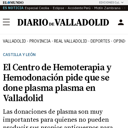
EDICIONES CyL
ES NOTICIA
Especial Cecilia
Eclipse
Accidente Perú
Motín Zambrana
Ca
Menú
VALLADOLID
PROVINCIA
REAL VALLADOLID
DEPORTES
OPINIÓ
CASTILLA Y LEÓN
El Centro de Hemoterapia y
Hemodonación pide que se
done plasma plasma en
Valladolid
Las donaciones de plasma son muy
importantes para quienes no pueden
producir sus propios anticuerpos para