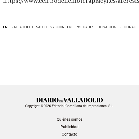
https://www.centrodehemoterapiacyl.es/aferesis
EN:
VALLADOLID
SALUD
VACUNA
ENFERMEDADES
DONACIONES
DONACIÓ
Copyright ©2026 Editorial Castellana de Impresiones, S.L.
Quiénes somos
Publicidad
Contacto