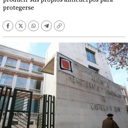
protegerse
Facebook
Twitter
Whatsapp
Telegram
Copiar
enlace