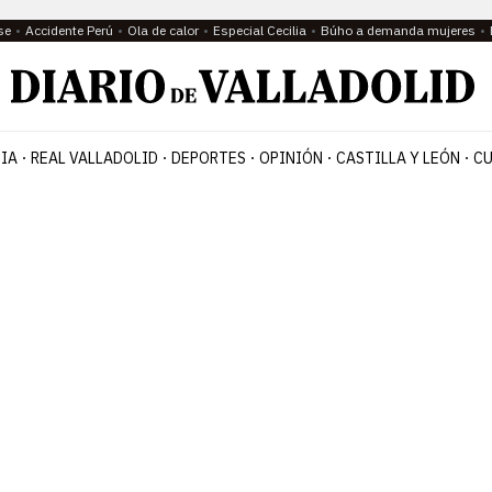
se
Accidente Perú
Ola de calor
Especial Cecilia
Búho a demanda mujeres
IA
REAL VALLADOLID
DEPORTES
OPINIÓN
CASTILLA Y LEÓN
CU