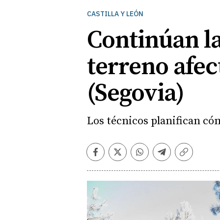
CASTILLA Y LEÓN
Continúan la
terreno afec
(Segovia)
Los técnicos planifican cóm
Facebook
Twitter
Whatsapp
Telegram
Copiar
enlace