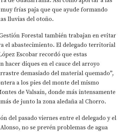
ierra de Guadarrama. Así como aportar a las
 muy frías paja que que ayude formando
as lluvias del otoño.
 Gestión Forestal también trabajan en evitar
a el abastecimiento. El delegado territorial
r López Escobar recordó que estas
en hacer diques en el cauce del arroyo
arrastre demasiado del material quemado”,
ontera a los pies del monte del mismo
 Montes de Valsaín, donde más intensamente
emás de junto la zona aledaña al Chorro.
ón del pasado viernes entre el delegado y el
l Alonso, no se prevén problemas de agua