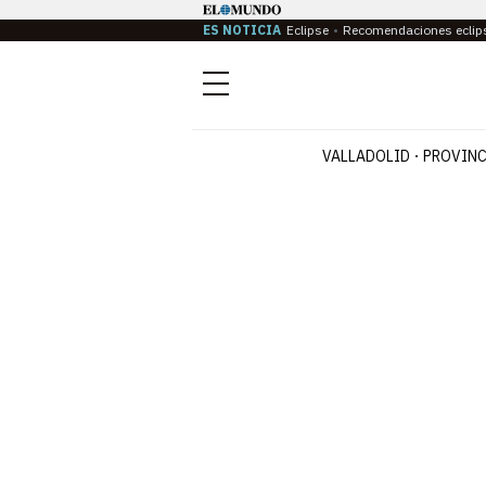
ES NOTICIA
Eclipse
Recomendaciones eclip
Menú
VALLADOLID
PROVINC