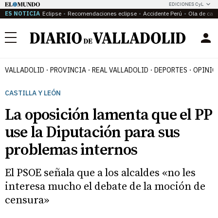
EDICIONES CyL
ES NOTICIA
Eclipse
Recomendaciones eclipse
Accidente Perú
Ola de calo
Menú
VALLADOLID
PROVINCIA
REAL VALLADOLID
DEPORTES
OPINIÓ
CASTILLA Y LEÓN
La oposición lamenta que el PP
use la Diputación para sus
problemas internos
El PSOE señala que a los alcaldes «no les
interesa mucho el debate de la moción de
censura»