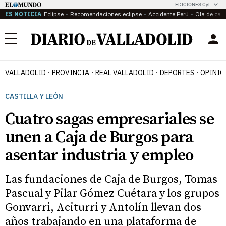
EDICIONES CyL
ES NOTICIA
Eclipse
Recomendaciones eclipse
Accidente Perú
Ola de calo
Menú
VALLADOLID
PROVINCIA
REAL VALLADOLID
DEPORTES
OPINIÓ
CASTILLA Y LEÓN
Cuatro sagas empresariales se
unen a Caja de Burgos para
asentar industria y empleo
Las fundaciones de Caja de Burgos, Tomas
Pascual y Pilar Gómez Cuétara y los grupos
Gonvarri, Aciturri y Antolín llevan dos
años trabajando en una plataforma de