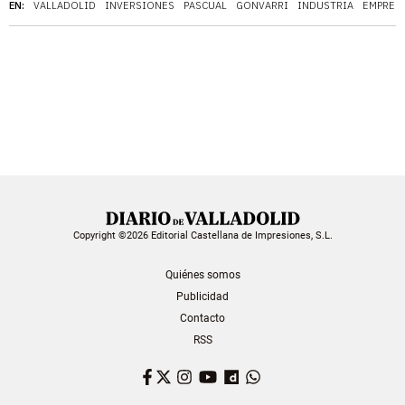
EN:
VALLADOLID
INVERSIONES
PASCUAL
GONVARRI
INDUSTRIA
EMPRESA
Copyright ©2026 Editorial Castellana de Impresiones, S.L.
Quiénes somos
Publicidad
Contacto
RSS
Facebook
Twitter
Instagram
YouTube
Dailymotion
WhatsApp