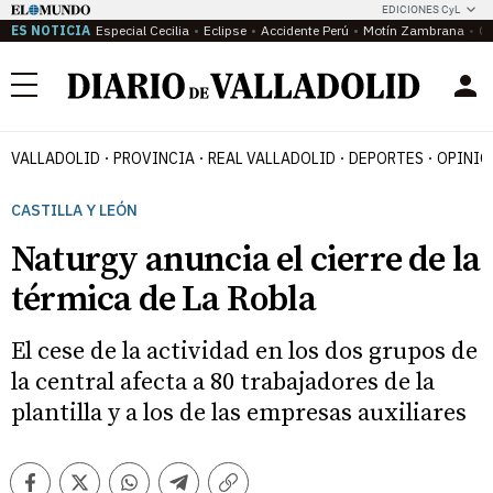
EDICIONES CyL
ES NOTICIA
Especial Cecilia
Eclipse
Accidente Perú
Motín Zambrana
Ca
Menú
VALLADOLID
PROVINCIA
REAL VALLADOLID
DEPORTES
OPINIÓ
CASTILLA Y LEÓN
Naturgy anuncia el cierre de la
térmica de La Robla
El cese de la actividad en los dos grupos de
la central afecta a 80 trabajadores de la
plantilla y a los de las empresas auxiliares
Facebook
Twitter
Whatsapp
Telegram
Copiar