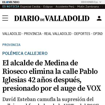
EDICIONES CyL
ES NOTICIA
Especial Cecilia
Eclipse
Accidente Perú
Motín Zambrana
Ca
Menú
VALLADOLID
PROVINCIA
REAL VALLADOLID
DEPORTES
OPINIÓ
PROVINCIA
POLÉMICA CALLEJERO
El alcalde de Medina de
Rioseco elimina la calle Pablo
Iglesias 42 años después,
presionado por el auge de VOX
David Esteban camufla la supresión del