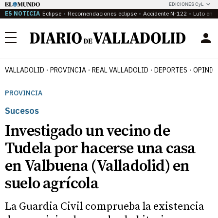
EDICIONES CyL
ES NOTICIA
Eclipse
Recomendaciones eclipse
Accidente N-122
Luto en P
Menú
VALLADOLID
PROVINCIA
REAL VALLADOLID
DEPORTES
OPINIÓ
PROVINCIA
Sucesos
Investigado un vecino de
Tudela por hacerse una casa
en Valbuena (Valladolid) en
suelo agrícola
La Guardia Civil comprueba la existencia