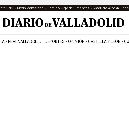
ente Perú
Motín Zambrana
Camino Viejo de Simancas
Viaducto Arco de Ladri
IA
REAL VALLADOLID
DEPORTES
OPINIÓN
CASTILLA Y LEÓN
CU