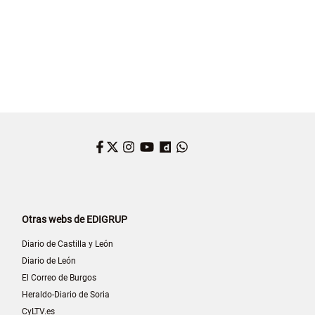
Facebook
Twitter
Instagram
YouTube
Dailymotion
WhatsApp
Otras webs de EDIGRUP
Diario de Castilla y León
Diario de León
El Correo de Burgos
Heraldo-Diario de Soria
CyLTV.es