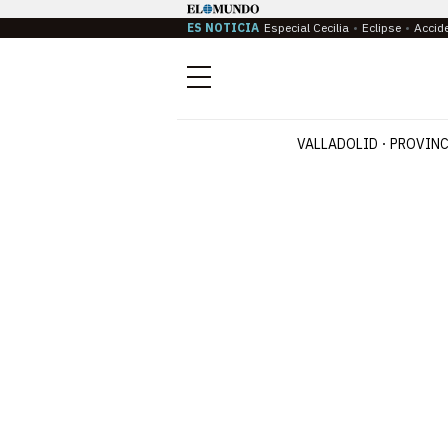
ES NOTICIA
Especial Cecilia
Eclipse
Accid
Menú
VALLADOLID
PROVINC