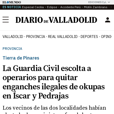
EDICIONES CyL
ES NOTICIA
Especial Cecilia
Eclipse
Accidente Perú
Motín Zambrana
Ca
Menú
VALLADOLID
PROVINCIA
REAL VALLADOLID
DEPORTES
OPINIÓ
PROVINCIA
Tierra de Pinares
La Guardia Civil escolta a
operarios para quitar
enganches ilegales de okupas
en Íscar y Pedrajas
Los vecinos de las dos localidades habían