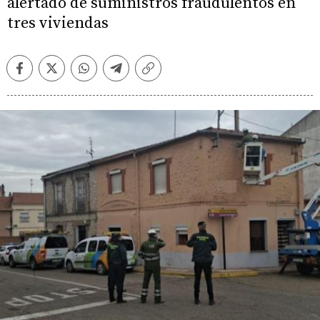
alertado de suministros fraudulentos en
tres viviendas
Facebook
Twitter
Whatsapp
Telegram
Copiar
enlace