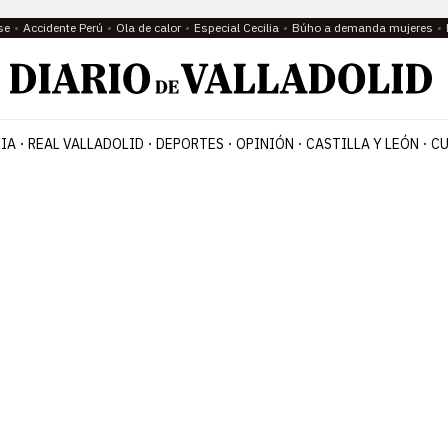
se
Accidente Perú
Ola de calor
Especial Cecilia
Búho a demanda mujeres
IA
REAL VALLADOLID
DEPORTES
OPINIÓN
CASTILLA Y LEÓN
CU