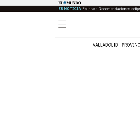
ES NOTICIA
Eclipse
Recomendaciones eclip
Menú
VALLADOLID
PROVINC