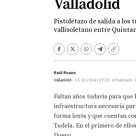
Valladolid
Pistoletazo de salida a los 
vallisoletano entre Quintan
Facebook
Twitter
Whatsapp
Telegram
Copiar
enlace
Raúl Ruano
Valladolid
15.10.2024 | 07:20
Actualizado:
Faltan años todavía para que l
infraestructura necesaria par
forma lenta y que cuentan con
Tudela. En el primero de ello
Duero.