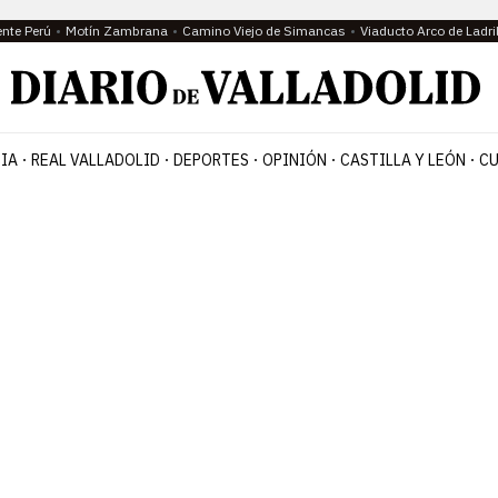
ente Perú
Motín Zambrana
Camino Viejo de Simancas
Viaducto Arco de Ladri
IA
REAL VALLADOLID
DEPORTES
OPINIÓN
CASTILLA Y LEÓN
CU