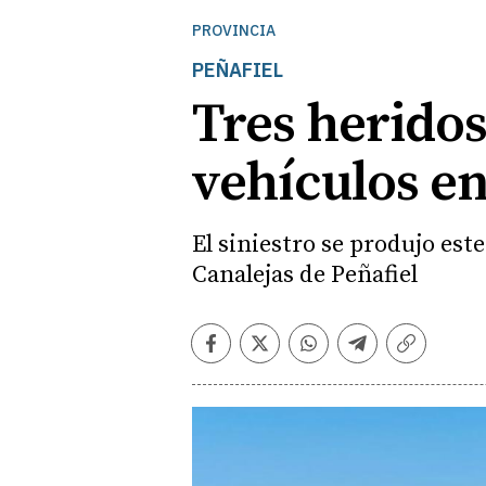
PROVINCIA
PEÑAFIEL
Tres heridos
vehículos en
El siniestro se produjo est
Canalejas de Peñafiel
Facebook
Twitter
Whatsapp
Telegram
Copiar
enlace