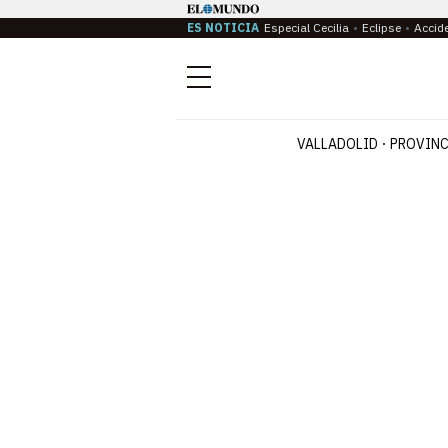
ES NOTICIA
Especial Cecilia
Eclipse
Accid
Menú
VALLADOLID
PROVINC