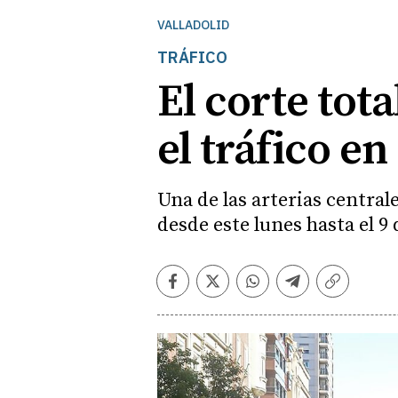
VALLADOLID
TRÁFICO
El corte tot
el tráfico en
Una de las arterias central
desde este lunes hasta el 9
Facebook
Twitter
Whatsapp
Telegram
Copiar
enlace