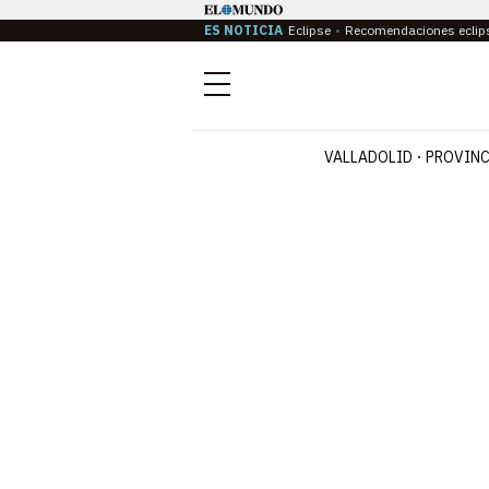
ES NOTICIA
Eclipse
Recomendaciones eclip
Menú
VALLADOLID
PROVINC