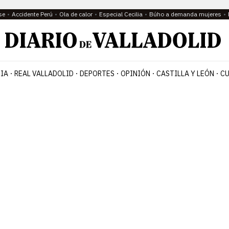
se
Accidente Perú
Ola de calor
Especial Cecilia
Búho a demanda mujeres
IA
REAL VALLADOLID
DEPORTES
OPINIÓN
CASTILLA Y LEÓN
CU