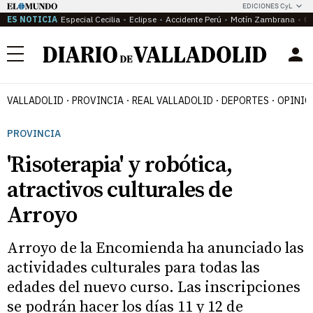
EDICIONES CyL
ES NOTICIA
Especial Cecilia
Eclipse
Accidente Perú
Motín Zambrana
Ca
Menú
VALLADOLID
PROVINCIA
REAL VALLADOLID
DEPORTES
OPINIÓ
PROVINCIA
'Risoterapia' y robótica,
atractivos culturales de
Arroyo
Arroyo de la Encomienda ha anunciado las
actividades culturales para todas las
edades del nuevo curso. Las inscripciones
se podrán hacer los días 11 y 12 de