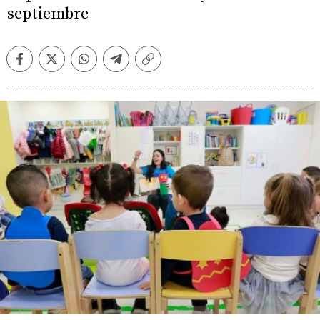
septiembre
Facebook
Twitter
Whatsapp
Telegram
Copiar
enlace