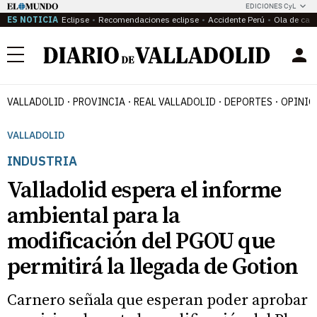
EDICIONES CyL
ES NOTICIA
Eclipse
Recomendaciones eclipse
Accidente Perú
Ola de calo
Menú
VALLADOLID
PROVINCIA
REAL VALLADOLID
DEPORTES
OPINIÓ
VALLADOLID
INDUSTRIA
Valladolid espera el informe
ambiental para la
modificación del PGOU que
permitirá la llegada de Gotion
Carnero señala que esperan poder aprobar