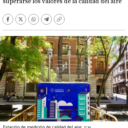
superarse los valores de la calidad del aire
Facebook
Twitter
Whatsapp
Telegram
Copiar
enlace
Estación de medición de calidad del aire.
ICAL