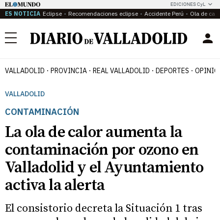
EDICIONES CyL
ES NOTICIA
Eclipse
Recomendaciones eclipse
Accidente Perú
Ola de calo
Menú
VALLADOLID
PROVINCIA
REAL VALLADOLID
DEPORTES
OPINIÓ
VALLADOLID
CONTAMINACIÓN
La ola de calor aumenta la
contaminación por ozono en
Valladolid y el Ayuntamiento
activa la alerta
El consistorio decreta la Situación 1 tras