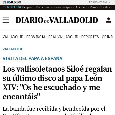
EDICIONES CyL
ES NOTICIA
Eclipse
Recomendaciones eclipse
Accidente Perú
Ola de calo
Menú
VALLADOLID
PROVINCIA
REAL VALLADOLID
DEPORTES
OPINIÓ
VALLADOLID
VISITA DEL PAPA A ESPAÑA
Los vallisoletanos Siloé regalan
su último disco al papa León
XIV: "Os he escuchado y me
encantáis"
La banda fue recibida y bendecida por el