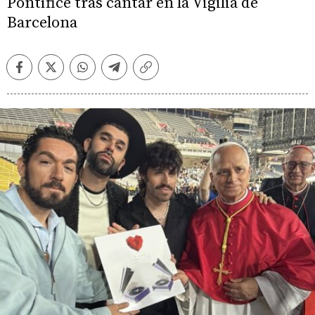
Pontífice tras cantar en la Vigilia de
Barcelona
Facebook
Twitter
Whatsapp
Telegram
Copiar
enlace