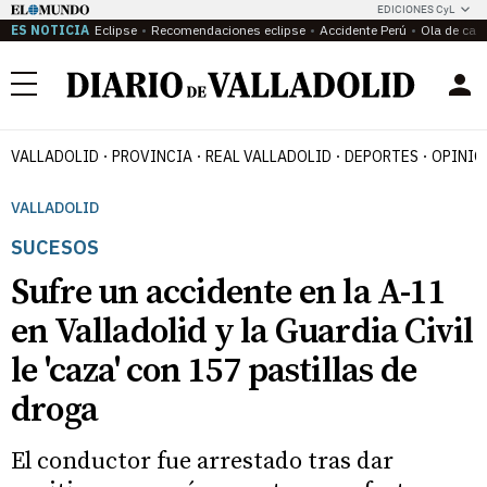
EDICIONES CyL
ES NOTICIA
Eclipse
Recomendaciones eclipse
Accidente Perú
Ola de calo
Menú
VALLADOLID
PROVINCIA
REAL VALLADOLID
DEPORTES
OPINIÓ
VALLADOLID
SUCESOS
Sufre un accidente en la A-11
en Valladolid y la Guardia Civil
le 'caza' con 157 pastillas de
droga
El conductor fue arrestado tras dar