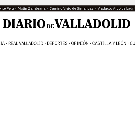
ente Perú
Motín Zambrana
Camino Viejo de Simancas
Viaducto Arco de Ladri
IA
REAL VALLADOLID
DEPORTES
OPINIÓN
CASTILLA Y LEÓN
CU