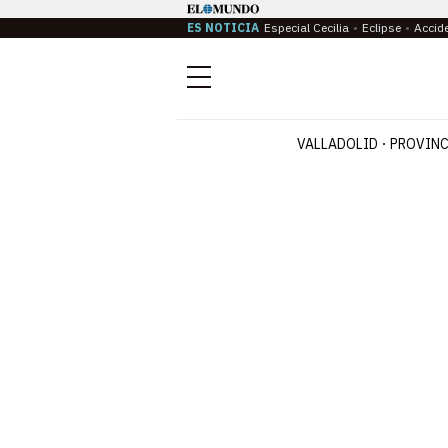
ES NOTICIA
Especial Cecilia
Eclipse
Accid
Menú
VALLADOLID
PROVINC