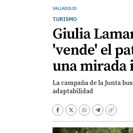
VALLADOLID
TURISMO
Giulia Lamar
'vende' el p
una mirada i
La campaña de la Junta busca
adaptabilidad
Facebook
Twitter
Whatsapp
Telegram
Copiar
enlace