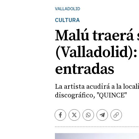
VALLADOLID
CULTURA
Malú traerá s
(Valladolid)
entradas
La artista acudirá a la loc
discográfico, "QUINCE"
Facebook
Twitter
Whatsapp
Telegram
Copiar
enlace