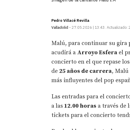
E.M
Pedro Villacé Revilla
Valladolid
27.05.2026 | 13:43
Actualizado:
Malú, para continuar su gira p
acudirá a
Arroyo Esfera
el p
concierto en el que repase lo
de
25 años de carrera
, Malú
más influyentes del pop españ
Las entradas para el concierto
a las
12.00 horas
a través de 
tickets para el concierto tend