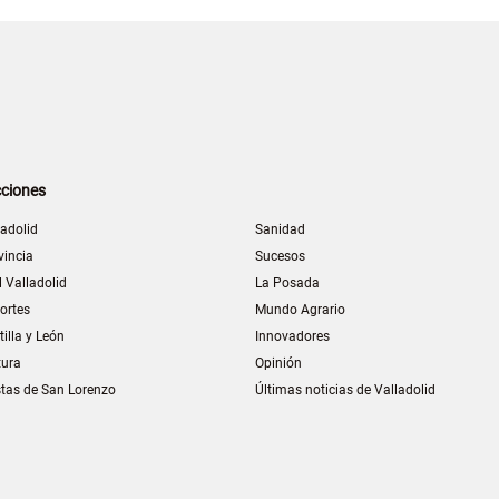
ciones
ladolid
Sanidad
vincia
Sucesos
l Valladolid
La Posada
ortes
Mundo Agrario
tilla y León
Innovadores
tura
Opinión
stas de San Lorenzo
Últimas noticias de Valladolid