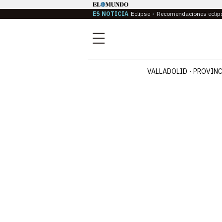
ES NOTICIA
Eclipse
Recomendaciones eclip
Menú
VALLADOLID
PROVINC