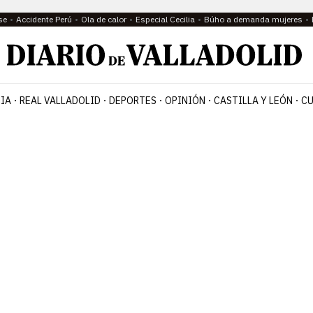
se
Accidente Perú
Ola de calor
Especial Cecilia
Búho a demanda mujeres
IA
REAL VALLADOLID
DEPORTES
OPINIÓN
CASTILLA Y LEÓN
CU