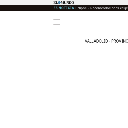
ES NOTICIA
Eclipse
Recomendaciones eclip
Menú
VALLADOLID
PROVINC