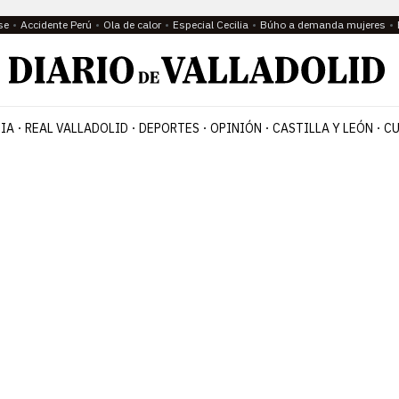
se
Accidente Perú
Ola de calor
Especial Cecilia
Búho a demanda mujeres
IA
REAL VALLADOLID
DEPORTES
OPINIÓN
CASTILLA Y LEÓN
CU