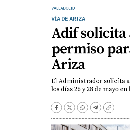
VALLADOLID
VÍA DE ARIZA
Adif solicit
permiso para
Ariza
El Administrador solicita al
los días 26 y 28 de mayo en
Facebook
Twitter
Whatsapp
Telegram
Copiar
enlace