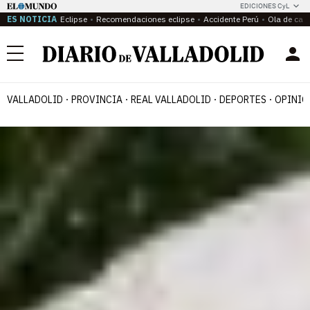
EDICIONES CyL
ES NOTICIA
Eclipse
Recomendaciones eclipse
Accidente Perú
Ola de calo
Menú
VALLADOLID
PROVINCIA
REAL VALLADOLID
DEPORTES
OPINIÓ