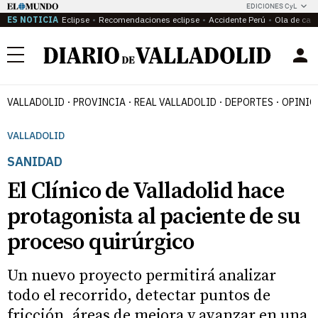
EDICIONES CyL
ES NOTICIA
Eclipse
Recomendaciones eclipse
Accidente Perú
Ola de calo
Menú
VALLADOLID
PROVINCIA
REAL VALLADOLID
DEPORTES
OPINIÓ
VALLADOLID
SANIDAD
El Clínico de Valladolid hace
protagonista al paciente de su
proceso quirúrgico
Un nuevo proyecto permitirá analizar
todo el recorrido, detectar puntos de
fricción, áreas de mejora y avanzar en una