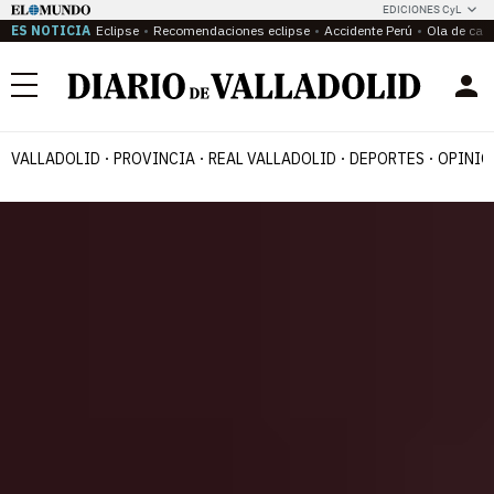
EDICIONES CyL
ES NOTICIA
Eclipse
Recomendaciones eclipse
Accidente Perú
Ola de calo
Menú
VALLADOLID
PROVINCIA
REAL VALLADOLID
DEPORTES
OPINIÓ