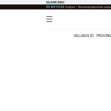
ES NOTICIA
Eclipse
Recomendaciones eclip
Menú
VALLADOLID
PROVINC