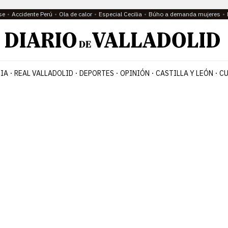
se
Accidente Perú
Ola de calor
Especial Cecilia
Búho a demanda mujeres
IA
REAL VALLADOLID
DEPORTES
OPINIÓN
CASTILLA Y LEÓN
CU