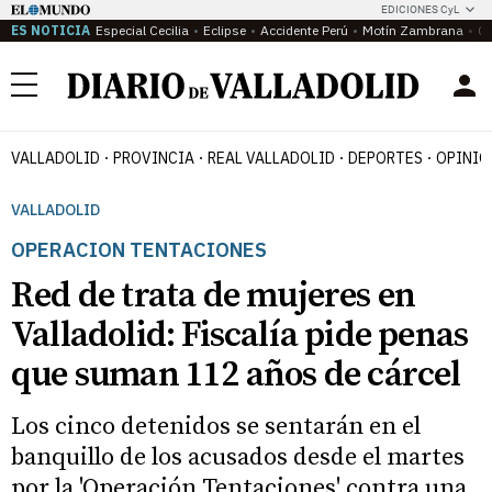
EDICIONES CyL
ES NOTICIA
Especial Cecilia
Eclipse
Accidente Perú
Motín Zambrana
Ca
Menú
VALLADOLID
PROVINCIA
REAL VALLADOLID
DEPORTES
OPINIÓ
VALLADOLID
OPERACION TENTACIONES
Red de trata de mujeres en
Valladolid: Fiscalía pide penas
que suman 112 años de cárcel
Los cinco detenidos se sentarán en el
banquillo de los acusados desde el martes
por la 'Operación Tentaciones' contra una