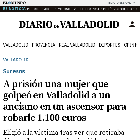
EDICIONES CyL
ES NOTICIA
Especial Cecilia
Eclipse
Accidente Perú
Motín Zambrana
Ca
Menú
VALLADOLID
PROVINCIA
REAL VALLADOLID
DEPORTES
OPINIÓ
VALLADOLID
Sucesos
A prisión una mujer que
golpeó en Valladolid a un
anciano en un ascensor para
robarle 1.100 euros
Eligió a la víctima tras ver que retiraba