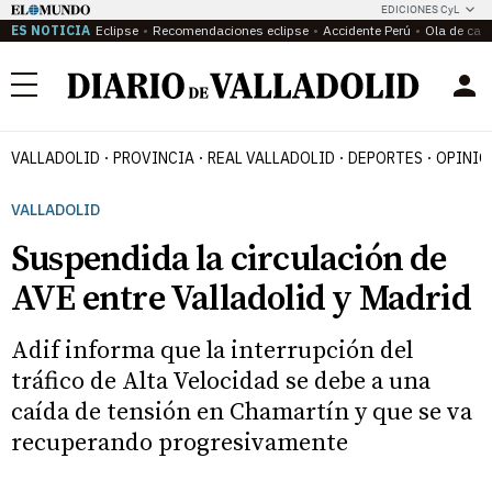
EDICIONES CyL
ES NOTICIA
Eclipse
Recomendaciones eclipse
Accidente Perú
Ola de calo
Menú
VALLADOLID
PROVINCIA
REAL VALLADOLID
DEPORTES
OPINIÓ
VALLADOLID
Suspendida la circulación de
AVE entre Valladolid y Madrid
Adif informa que la interrupción del
tráfico de Alta Velocidad se debe a una
caída de tensión en Chamartín y que se va
recuperando progresivamente