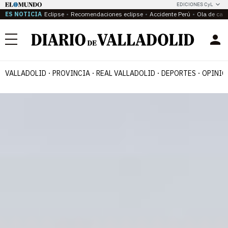
EDICIONES CyL
ES NOTICIA
Eclipse
Recomendaciones eclipse
Accidente Perú
Ola de calo
Menú
VALLADOLID
PROVINCIA
REAL VALLADOLID
DEPORTES
OPINIÓ