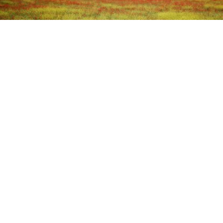
Campo de amapolas junto a las A-62
PHOTOGENIC
Campo de amapolas
/9