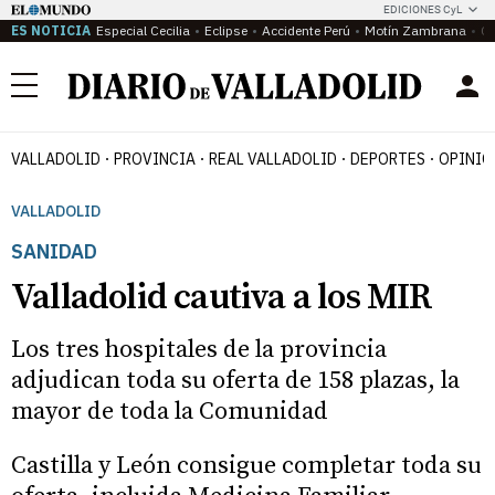
EDICIONES CyL
ES NOTICIA
Especial Cecilia
Eclipse
Accidente Perú
Motín Zambrana
Ca
Menú
VALLADOLID
PROVINCIA
REAL VALLADOLID
DEPORTES
OPINIÓ
VALLADOLID
SANIDAD
Valladolid cautiva a los MIR
Los tres hospitales de la provincia
adjudican toda su oferta de 158 plazas, la
mayor de toda la Comunidad
Castilla y León consigue completar toda su