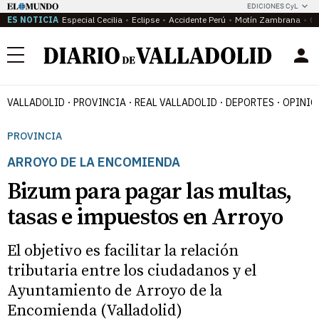
EDICIONES CyL
ES NOTICIA
Especial Cecilia
Eclipse
Accidente Perú
Motín Zambrana
Ca
Menú
VALLADOLID
PROVINCIA
REAL VALLADOLID
DEPORTES
OPINIÓ
PROVINCIA
ARROYO DE LA ENCOMIENDA
Bizum para pagar las multas,
tasas e impuestos en Arroyo
El objetivo es facilitar la relación
tributaria entre los ciudadanos y el
Ayuntamiento de Arroyo de la
Encomienda (Valladolid)