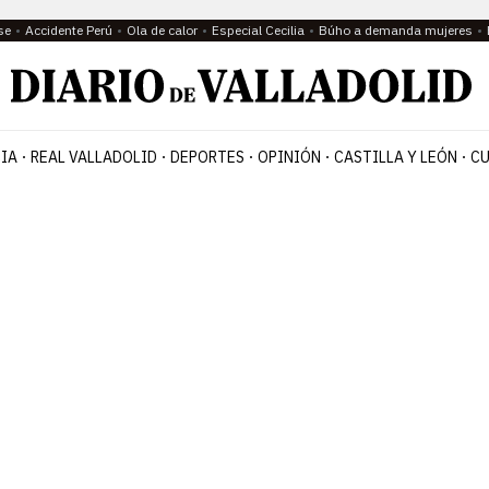
se
Accidente Perú
Ola de calor
Especial Cecilia
Búho a demanda mujeres
IA
REAL VALLADOLID
DEPORTES
OPINIÓN
CASTILLA Y LEÓN
CU