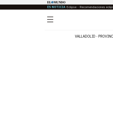
ES NOTICIA
Eclipse
Recomendaciones eclip
Menú
VALLADOLID
PROVINC