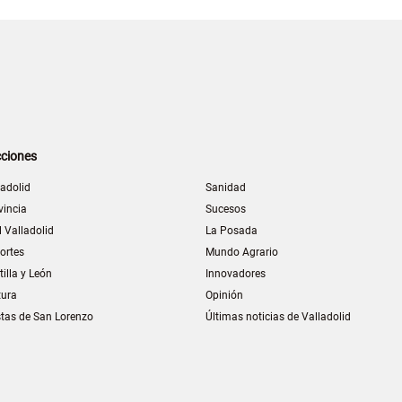
ciones
ladolid
Sanidad
vincia
Sucesos
l Valladolid
La Posada
ortes
Mundo Agrario
tilla y León
Innovadores
tura
Opinión
stas de San Lorenzo
Últimas noticias de Valladolid