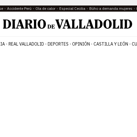
se
Accidente Perú
Ola de calor
Especial Cecilia
Búho a demanda mujeres
IA
REAL VALLADOLID
DEPORTES
OPINIÓN
CASTILLA Y LEÓN
CU