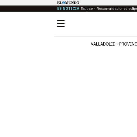
ES NOTICIA
Eclipse
Recomendaciones eclip
Menú
VALLADOLID
PROVINC