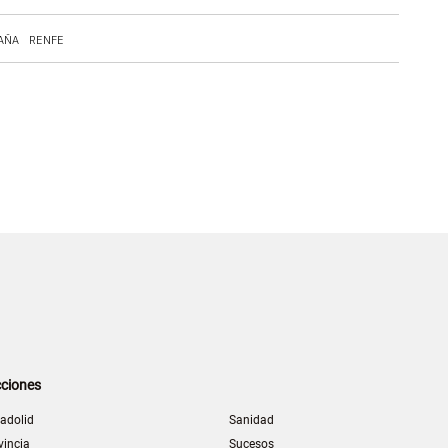
AÑA
RENFE
ciones
ladolid
Sanidad
vincia
Sucesos