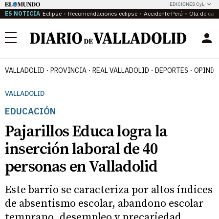
EDICIONES CyL
ES NOTICIA
Eclipse
Recomendaciones eclipse
Accidente Perú
Ola de calo
Menú
VALLADOLID
PROVINCIA
REAL VALLADOLID
DEPORTES
OPINIÓ
VALLADOLID
EDUCACIÓN
Pajarillos Educa logra la
inserción laboral de 40
personas en Valladolid
Este barrio se caracteriza por altos índices
de absentismo escolar, abandono escolar
temprano, desempleo y precariedad