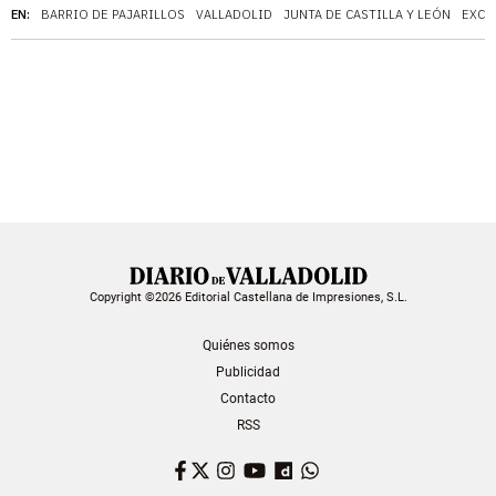
EN:
BARRIO DE PAJARILLOS
VALLADOLID
JUNTA DE CASTILLA Y LEÓN
EXCL
Copyright ©2026 Editorial Castellana de Impresiones, S.L.
Quiénes somos
Publicidad
Contacto
RSS
Facebook
Twitter
Instagram
YouTube
Dailymotion
WhatsApp