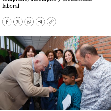
laboral
Facebook
Twitter
Whatsapp
Telegram
Copiar
enlace