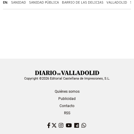
EN:
SANIDAD
SANIDAD PÚBLICA
BARRIO DE LAS DELICIAS
VALLADOLID
S
Copyright ©2026 Editorial Castellana de Impresiones, S.L.
Quiénes somos
Publicidad
Contacto
RSS
Facebook
Twitter
Instagram
YouTube
Dailymotion
WhatsApp