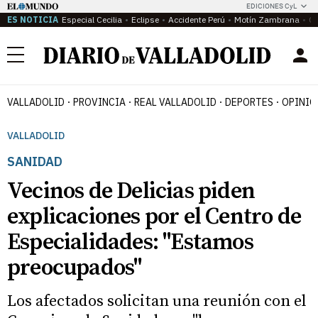
EDICIONES CyL
ES NOTICIA
Especial Cecilia
Eclipse
Accidente Perú
Motín Zambrana
Ca
Menú
VALLADOLID
PROVINCIA
REAL VALLADOLID
DEPORTES
OPINIÓ
VALLADOLID
SANIDAD
Vecinos de Delicias piden
explicaciones por el Centro de
Especialidades: "Estamos
preocupados"
Los afectados solicitan una reunión con el