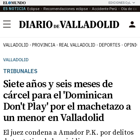
EDICIONES CyL
ES NOTICIA
Eclipse
Recomendaciones eclipse
Accidente Perú
Ola de calo
Menú
VALLADOLID
PROVINCIA
REAL VALLADOLID
DEPORTES
OPINIÓ
VALLADOLID
TRIBUNALES
Siete años y seis meses de
cárcel para el 'Dominican
Don't Play' por el machetazo a
un menor en Valladolid
El juez condena a Amador P.K. por delitos