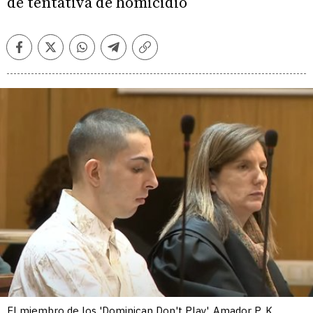
de tentativa de homicidio
Facebook
Twitter
Whatsapp
Telegram
Copiar
enlace
El miembro de los 'Dominican Don't Play', Amador P. K.