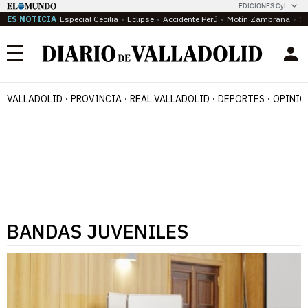
EDICIONES CyL
ES NOTICIA
Especial Cecilia
Eclipse
Accidente Perú
Motín Zambrana
Ca
Menú
VALLADOLID
PROVINCIA
REAL VALLADOLID
DEPORTES
OPINIÓ
BANDAS JUVENILES