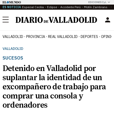
EDICIONES CyL
ES NOTICIA
Especial Cecilia
Eclipse
Accidente Perú
Motín Zambrana
Ca
Menú
VALLADOLID
PROVINCIA
REAL VALLADOLID
DEPORTES
OPINIÓ
VALLADOLID
SUCESOS
Detenido en Valladolid por
suplantar la identidad de un
excompañero de trabajo para
comprar una consola y
ordenadores