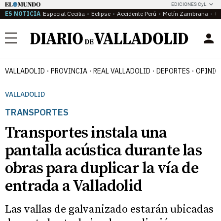
EDICIONES CyL
ES NOTICIA
Especial Cecilia
Eclipse
Accidente Perú
Motín Zambrana
Ca
Menú
VALLADOLID
PROVINCIA
REAL VALLADOLID
DEPORTES
OPINIÓ
VALLADOLID
TRANSPORTES
Transportes instala una
pantalla acústica durante las
obras para duplicar la vía de
entrada a Valladolid
Las vallas de galvanizado estarán ubicadas