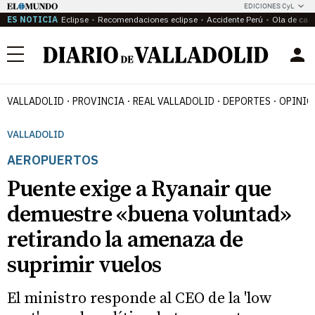
EDICIONES CyL
ES NOTICIA
Eclipse
Recomendaciones eclipse
Accidente Perú
Ola de calo
Menú
VALLADOLID
PROVINCIA
REAL VALLADOLID
DEPORTES
OPINIÓ
VALLADOLID
AEROPUERTOS
Puente exige a Ryanair que
demuestre «buena voluntad»
retirando la amenaza de
suprimir vuelos
El ministro responde al CEO de la 'low