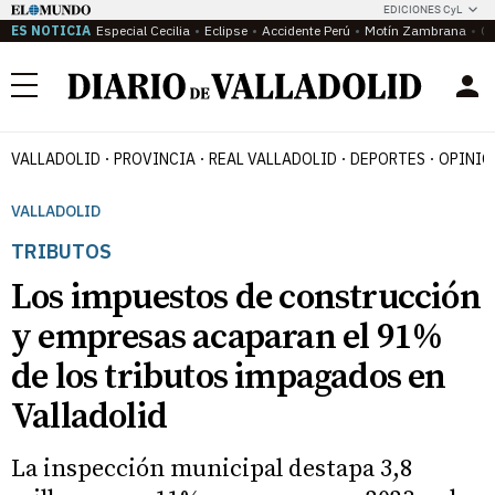
EDICIONES CyL
ES NOTICIA
Especial Cecilia
Eclipse
Accidente Perú
Motín Zambrana
Ca
Menú
VALLADOLID
PROVINCIA
REAL VALLADOLID
DEPORTES
OPINIÓ
VALLADOLID
TRIBUTOS
Los impuestos de construcción
y empresas acaparan el 91%
de los tributos impagados en
Valladolid
La inspección municipal destapa 3,8