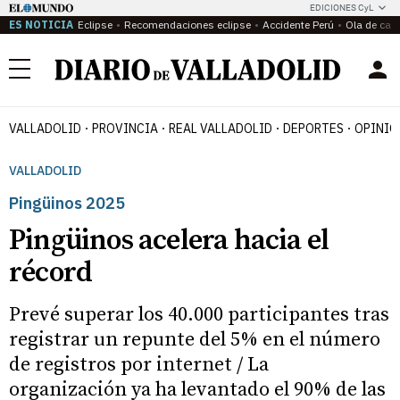
EDICIONES CyL
ES NOTICIA
Eclipse
Recomendaciones eclipse
Accidente Perú
Ola de calo
Menú
VALLADOLID
PROVINCIA
REAL VALLADOLID
DEPORTES
OPINIÓ
VALLADOLID
Pingüinos 2025
Pingüinos acelera hacia el
récord
Prevé superar los 40.000 participantes tras
registrar un repunte del 5% en el número
de registros por internet / La
organización ya ha levantado el 90% de las