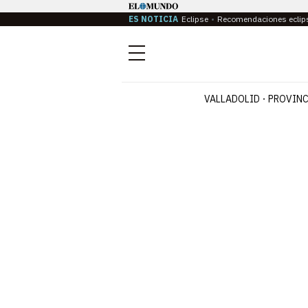
ES NOTICIA
Eclipse
Recomendaciones eclip
Menú
VALLADOLID
PROVINC