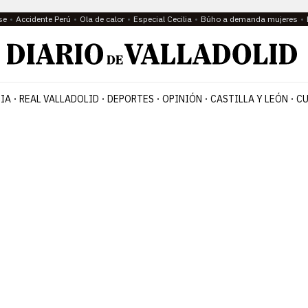
se
Accidente Perú
Ola de calor
Especial Cecilia
Búho a demanda mujeres
IA
REAL VALLADOLID
DEPORTES
OPINIÓN
CASTILLA Y LEÓN
CU