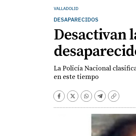
VALLADOLID
DESAPARECIDOS
Desactivan l
desaparecido
La Policía Nacional clasific
en este tiempo
Facebook
Twitter
Whatsapp
Telegram
Copiar
enlace