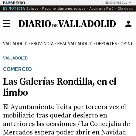
EDICIONES CyL
ES NOTICIA
Eclipse
Recomendaciones eclipse
Accidente Perú
Ola de calo
Menú
VALLADOLID
PROVINCIA
REAL VALLADOLID
DEPORTES
OPINIÓ
VALLADOLID
COMERCIO
Las Galerías Rondilla, en el
limbo
El Ayuntamiento licita por tercera vez el
mobiliario tras quedar desierto en
anteriores las ocasiones / La Concejalía de
Mercados espera poder abrir en Navidad