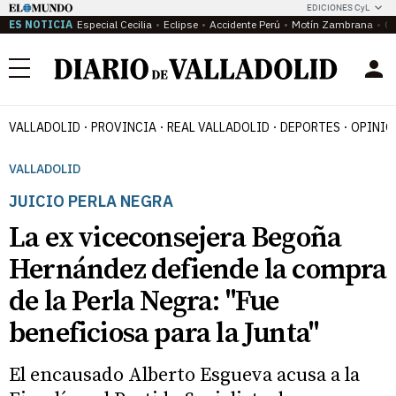
EDICIONES CyL
ES NOTICIA
Especial Cecilia
Eclipse
Accidente Perú
Motín Zambrana
Ca
Menú
VALLADOLID
PROVINCIA
REAL VALLADOLID
DEPORTES
OPINIÓ
VALLADOLID
JUICIO PERLA NEGRA
La ex viceconsejera Begoña
Hernández defiende la compra
de la Perla Negra: "Fue
beneficiosa para la Junta"
El encausado Alberto Esgueva acusa a la