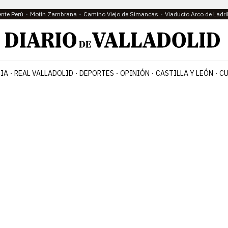
ente Perú
Motín Zambrana
Camino Viejo de Simancas
Viaducto Arco de Ladri
IA
REAL VALLADOLID
DEPORTES
OPINIÓN
CASTILLA Y LEÓN
CU