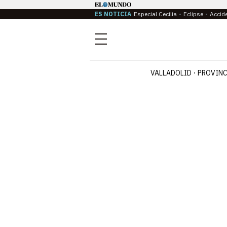
ES NOTICIA
Especial Cecilia
Eclipse
Accid
Menú
VALLADOLID
PROVINC