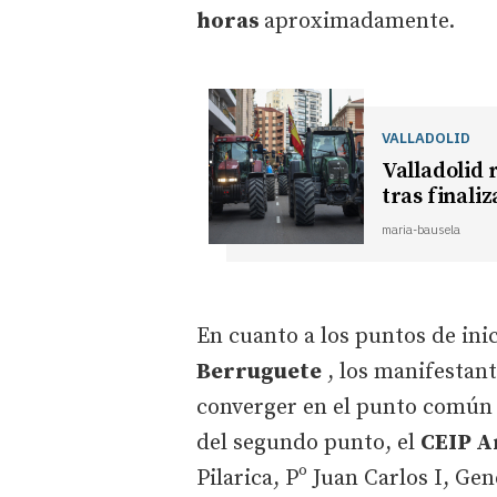
horas
aproximadamente.
VALLADOLID
Valladolid 
tras finali
maria-bausela
En cuanto a los puntos de inic
Berruguete
, los manifestant
converger en el punto común a 
del segundo punto, el
CEIP A
Pilarica, Pº Juan Carlos I, Ge