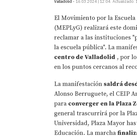
Valladolid
16.03.2024 | 12:04
Actualizado:
El Movimiento por la Escuela 
(MEPLyG) realizará este dom
reclamar a las instituciones 
la escuela pública". La manif
centro de Valladolid
, por l
en los puntos cercanos al rec
La manifestación
saldrá desd
Alonso Berruguete, el CEIP An
para
converger en la Plaza Zo
general trascurrirá por la Plaz
Universidad, Plaza Mayor hasta
Educación. La marcha
finaliz