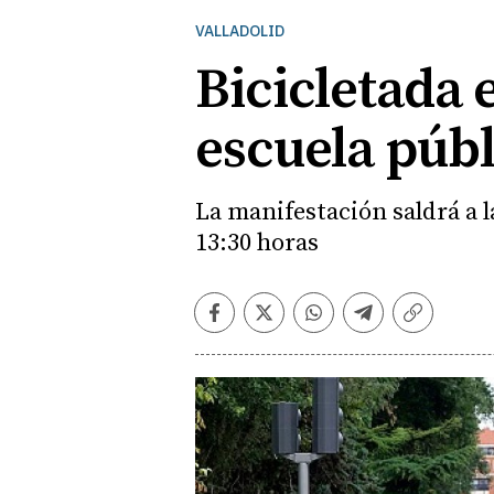
VALLADOLID
Bicicletada 
escuela públ
La manifestación saldrá a la
13:30 horas
Facebook
Twitter
Whatsapp
Telegram
Copiar
enlace